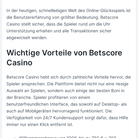
In der heutigen, schnelllebigen Welt des Online-Glücksspiels ist
die Benutzererfahrung von größter Bedeutung. Betscore
Casino stellt sicher, dass die Spieler rund um die Uhr
Unterstützung erhalten und alle Transaktionen sicher
abgewickelt werden.
Wichtige Vorteile von Betscore
Casino
Betscore Casino hebt sich durch zahlreiche Vorteile hervor, die
Spieler ansprechen. Die Plattform bietet nicht nur eine riesige
Auswahl an Spielen, sondern auch einige der besten Boni in
der Branche. Spieler profitieren von einem
benutzerfreundlichen Interface, das sowohl auf Desktop- als
auch auf Mobilgeräten hervorragend funktioniert. Die
Verfügbarkeit von 24/7 Kundensupport sorgt dafür, dass Hilfe
immer nur einen Klick entfernt ist.
Willkommensbonus von 100% bis zu 750 € + 200