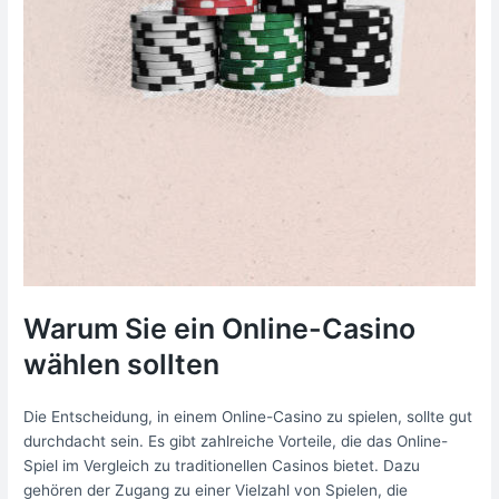
Warum Sie ein Online-Casino
wählen sollten
Die Entscheidung, in einem Online-Casino zu spielen, sollte gut
durchdacht sein. Es gibt zahlreiche Vorteile, die das Online-
Spiel im Vergleich zu traditionellen Casinos bietet. Dazu
gehören der Zugang zu einer Vielzahl von Spielen, die