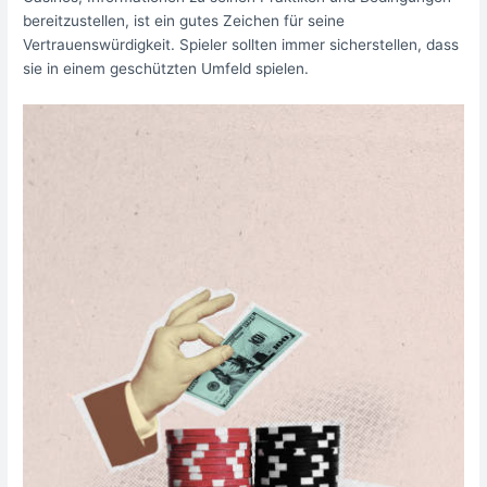
bereitzustellen, ist ein gutes Zeichen für seine
Vertrauenswürdigkeit. Spieler sollten immer sicherstellen, dass
sie in einem geschützten Umfeld spielen.