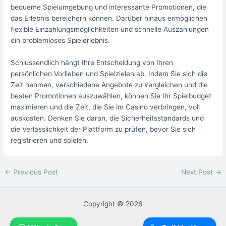
bequeme Spielumgebung und interessante Promotionen, die
das Erlebnis bereichern können. Darüber hinaus ermöglichen
flexible Einzahlungsmöglichkeiten und schnelle Auszahlungen
ein problemloses Spielerlebnis.
Schlussendlich hängt Ihre Entscheidung von Ihren
persönlichen Vorlieben und Spielzielen ab. Indem Sie sich die
Zeit nehmen, verschiedene Angebote zu vergleichen und die
besten Promotionen auszuwählen, können Sie Ihr Spielbudget
maximieren und die Zeit, die Sie im Casino verbringen, voll
auskosten. Denken Sie daran, die Sicherheitsstandards und
die Verlässlichkeit der Plattform zu prüfen, bevor Sie sich
registrieren und spielen.
←
Previous Post
Next Post
→
Copyright © 2026