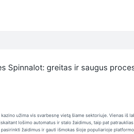
s Spinnalot: greitas ir saugus proce
ai kazino užima vis svarbesnę vietą šiame sektoriuje. Vienas iš lab
 įskaitant lošimo automatus ir stalo žaidimus, taip pat patraukli
 pasirinkti žaidimus ir gauti išmokas šioje populiarioje platformo