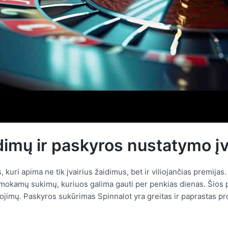
idimų ir paskyros nustatymo į
, kuri apima ne tik įvairius žaidimus, bet ir viliojančias premijas
 nemokamų sukimų, kuriuos galima gauti per penkias dienas. Šios
igojimų. Paskyros sukūrimas Spinnalot yra greitas ir paprastas pr