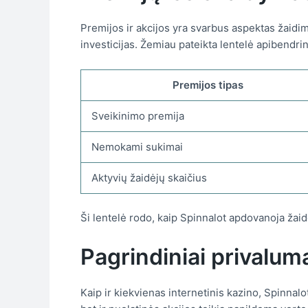
Premijos ir akcijos yra svarbus aspektas žaidimų
investicijas. Žemiau pateikta lentelė apibendri
Premijos tipas
Sveikinimo premija
Nemokami sukimai
Aktyvių žaidėjų skaičius
Ši lentelė rodo, kaip Spinnalot apdovanoja žaid
Pagrindiniai privalum
Kaip ir kiekvienas internetinis kazino, Spinnalot