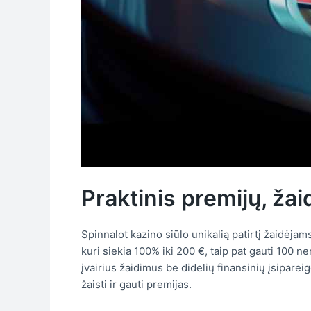
Praktinis premijų, ža
Spinnalot kazino siūlo unikalią patirtį žaidėjams
kuri siekia 100% iki 200 €, taip pat gauti 100
įvairius žaidimus be didelių finansinių įsipare
žaisti ir gauti premijas.