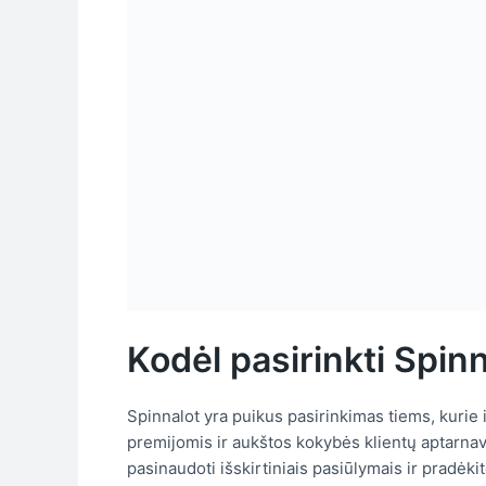
Kodėl pasirinkti Spin
Spinnalot yra puikus pasirinkimas tiems, kurie
premijomis ir aukštos kokybės klientų aptarnavi
pasinaudoti išskirtiniais pasiūlymais ir pradėkit