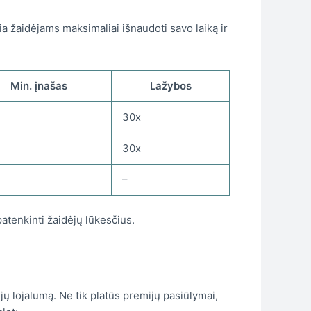
ia žaidėjams maksimaliai išnaudoti savo laiką ir
Min. įnašas
Lažybos
30x
30x
–
atenkinti žaidėjų lūkesčius.
 jų lojalumą. Ne tik platūs premijų pasiūlymai,