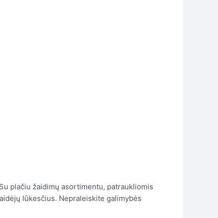
 Su plačiu žaidimų asortimentu, patraukliomis
žaidėjų lūkesčius. Nepraleiskite galimybės