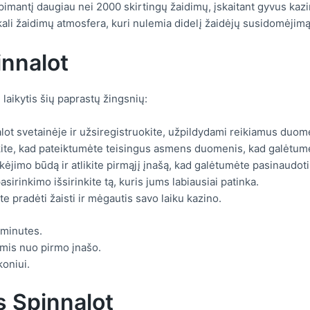
apimantį daugiau nei 2000 skirtingų žaidimų, įskaitant gyvus kazi
ikali žaidimų atmosfera, kuri nulemia didelį žaidėjų susidomėjimą 
innalot
 laikytis šių paprastų žingsnių:
lot svetainėje ir užsiregistruokite, užpildydami reikiamus duom
ite, kad pateiktumėte teisingus asmens duomenis, kad galėtumėt
ėjimo būdą ir atlikite pirmąjį įnašą, kad galėtumėte pasinaudot
sirinkimo išsirinkite tą, kuris jums labiausiai patinka.
 pradėti žaisti ir mėgautis savo laiku kazino.
 minutes.
omis nuo pirmo įnašo.
oniui.
s Spinnalot