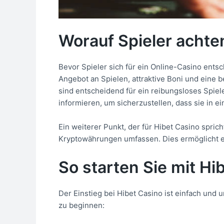
Worauf Spieler achten
Bevor Spieler sich für ein Online-Casino entsc
Angebot an Spielen, attraktive Boni und eine
sind entscheidend für ein reibungsloses Spiel
informieren, um sicherzustellen, dass sie in 
Ein weiterer Punkt, der für Hibet Casino spri
Kryptowährungen umfassen. Dies ermöglicht es
So starten Sie mit Hi
Der Einstieg bei Hibet Casino ist einfach und u
zu beginnen: