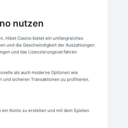
ino nutzen
en. Hibet Casino bietet ein umfangreiches
onen und die Geschwindigkeit der Auszahlungen
rungen und das Lizenzierungsverfahren
tionelle als auch moderne Optionen wie
 und sicheren Transaktionen zu profitieren.
um ein Konto zu erstellen und mit dem Spielen