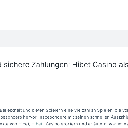
 sichere Zahlungen: Hibet Casino al
eliebtheit und bieten Spielern eine Vielzahl an Spielen, die v
ch besonders hervor, insbesondere mit seinen schnellen Ausza
ekte von Hibet,
Hibet
, Casino erörtern und erläutern, warum es