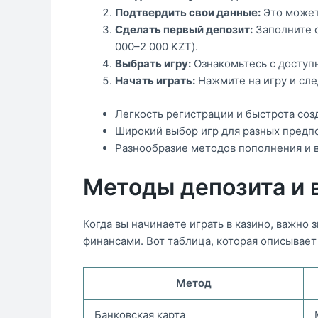
Подтвердить свои данные:
Это может
Сделать первый депозит:
Заполните с
000–2 000 KZT).
Выбрать игру:
Ознакомьтесь с доступн
Начать играть:
Нажмите на игру и сле
Легкость регистрации и быстрота соз
Широкий выбор игр для разных предп
Разнообразие методов пополнения и 
Методы депозита и 
Когда вы начинаете играть в казино, важно
финансами. Вот таблица, которая описывает
Метод
Банковская карта