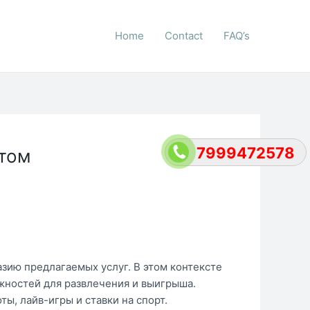
Home
Contact
FAQ’s
7999472578
етом
азию предлагаемых услуг. В этом контексте
жностей для развлечения и выигрыша.
ы, лайв-игры и ставки на спорт.