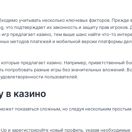
бходимо учитывать несколько ключевых факторов. Прежде вс
g, что подтверждает их законность и защиту прав игроков.
 игр предлагает казино, тем выше шанс найти что-то интер
чных методов платежей и мобильной версии платформы дел
 которые предлагает казино. Например, приветственный б
ть попробовать разные игры без значительных вложений. В
 удовлетворенности пользователей.
у в казино
может показаться сложным, но следуя нескольким простым 
-Up и зарегистрируйте новый профиль, указав необходимые