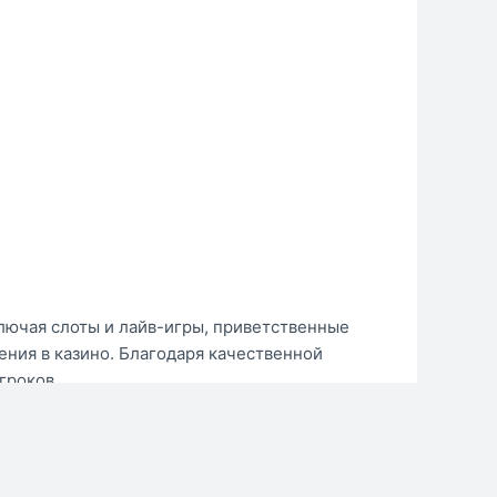
ключая слоты и лайв-игры, приветственные
ения в казино. Благодаря качественной
гроков.
те свою азартную игру уже сегодня!