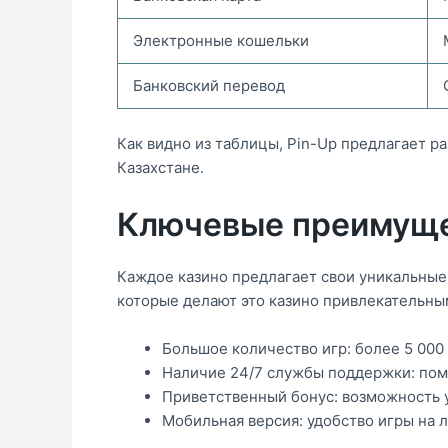
Электронные кошельки
Банковский перевод
Как видно из таблицы, Pin-Up предлагает р
Казахстане.
Ключевые преимуще
Каждое казино предлагает свои уникальные
которые делают это казино привлекательны
Большое количество игр: более 5 000 
Наличие 24/7 службы поддержки: помо
Приветственный бонус: возможность у
Мобильная версия: удобство игры на 