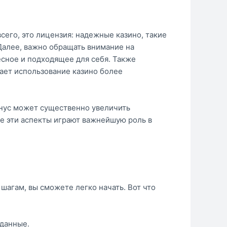
его, это лицензия: надежные казино, такие
 Далее, важно обращать внимание на
есное и подходящее для себя. Также
ает использование казино более
онус может существенно увеличить
се эти аспекты играют важнейшую роль в
шагам, вы сможете легко начать. Вот что
 данные.