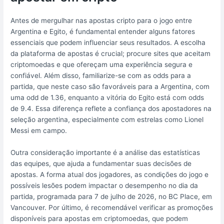
Antes de mergulhar nas apostas cripto para o jogo entre
Argentina e Egito, é fundamental entender alguns fatores
essenciais que podem influenciar seus resultados. A escolha
da plataforma de apostas é crucial; procure sites que aceitam
criptomoedas e que ofereçam uma experiência segura e
confiável. Além disso, familiarize-se com as odds para a
partida, que neste caso são favoráveis para a Argentina, com
uma odd de 1.36, enquanto a vitória do Egito está com odds
de 9.4. Essa diferença reflete a confiança dos apostadores na
seleção argentina, especialmente com estrelas como Lionel
Messi em campo.
Outra consideração importante é a análise das estatísticas
das equipes, que ajuda a fundamentar suas decisões de
apostas. A forma atual dos jogadores, as condições do jogo e
possíveis lesões podem impactar o desempenho no dia da
partida, programada para 7 de julho de 2026, no BC Place, em
Vancouver. Por último, é recomendável verificar as promoções
disponíveis para apostas em criptomoedas, que podem