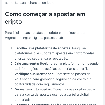
aumentar suas chances de lucro.
Como começar a apostar em
cripto
Para iniciar suas apostas em cripto para o jogo entre
Argentina e Egito, siga os passos abaixo:
Escolha uma plataforma de apostas:
Pesquise
plataformas que suportam apostas em criptomoedas,
priorizando segurança e reputação.
Crie uma conta:
Registre-se na plataforma, fornecendo
as informações necessárias para criar seu perfil.
Verifique sua identidade:
Complete os passos de
verificação para garantir a segurança da conta e a
conformidade com regulamentos.
Deposite criptomoedas:
Transfira suas criptomoedas
para a conta de apostas usando a carteira digital
apropriada.
Escolha suas apostas:
Analise as odds e selecione as