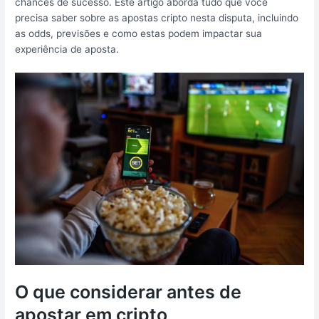
chances de sucesso. Este artigo aborda tudo que você
precisa saber sobre as apostas cripto nesta disputa, incluindo
as odds, previsões e como estas podem impactar sua
experiência de aposta.
O que considerar antes de
apostar em cripto