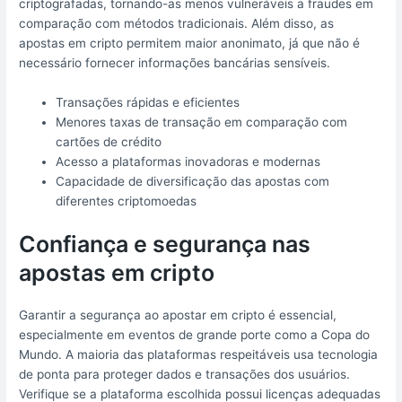
criptografadas, tornando-as menos vulneráveis a fraudes em
comparação com métodos tradicionais. Além disso, as
apostas em cripto permitem maior anonimato, já que não é
necessário fornecer informações bancárias sensíveis.
Transações rápidas e eficientes
Menores taxas de transação em comparação com
cartões de crédito
Acesso a plataformas inovadoras e modernas
Capacidade de diversificação das apostas com
diferentes criptomoedas
Confiança e segurança nas
apostas em cripto
Garantir a segurança ao apostar em cripto é essencial,
especialmente em eventos de grande porte como a Copa do
Mundo. A maioria das plataformas respeitáveis usa tecnologia
de ponta para proteger dados e transações dos usuários.
Verifique se a plataforma escolhida possui licenças adequadas