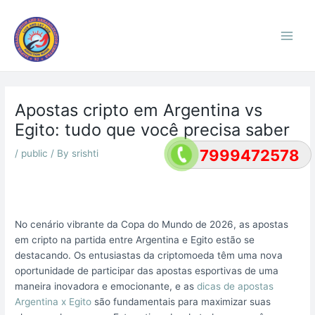
Skip
Post
Main
to
navigation
Men
content
Apostas cripto em Argentina vs
Egito: tudo que você precisa saber
7999472578
/
public
/ By
srishti
No cenário vibrante da Copa do Mundo de 2026, as apostas
em cripto na partida entre Argentina e Egito estão se
destacando. Os entusiastas da criptomoeda têm uma nova
oportunidade de participar das apostas esportivas de uma
maneira inovadora e emocionante, e as
dicas de apostas
Argentina x Egito
são fundamentais para maximizar suas