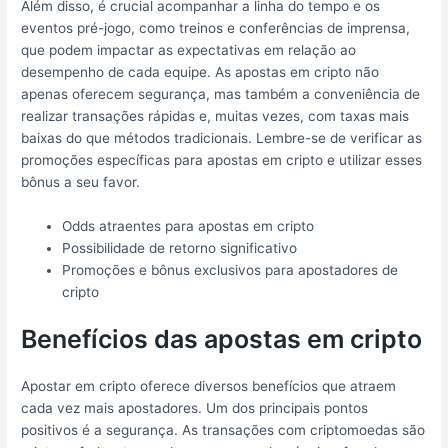
Além disso, é crucial acompanhar a linha do tempo e os
eventos pré-jogo, como treinos e conferências de imprensa,
que podem impactar as expectativas em relação ao
desempenho de cada equipe. As apostas em cripto não
apenas oferecem segurança, mas também a conveniência de
realizar transações rápidas e, muitas vezes, com taxas mais
baixas do que métodos tradicionais. Lembre-se de verificar as
promoções específicas para apostas em cripto e utilizar esses
bônus a seu favor.
Odds atraentes para apostas em cripto
Possibilidade de retorno significativo
Promoções e bônus exclusivos para apostadores de
cripto
Benefícios das apostas em cripto
Apostar em cripto oferece diversos benefícios que atraem
cada vez mais apostadores. Um dos principais pontos
positivos é a segurança. As transações com criptomoedas são