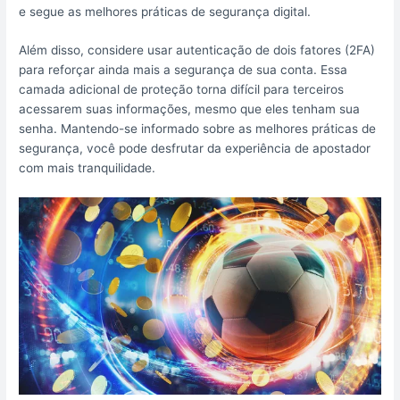
e segue as melhores práticas de segurança digital.
Além disso, considere usar autenticação de dois fatores (2FA)
para reforçar ainda mais a segurança de sua conta. Essa
camada adicional de proteção torna difícil para terceiros
acessarem suas informações, mesmo que eles tenham sua
senha. Mantendo-se informado sobre as melhores práticas de
segurança, você pode desfrutar da experiência de apostador
com mais tranquilidade.