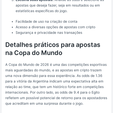
apostas que deseja fazer, seja em resultados ou em
estatísticas específicas do jogo.
Facilidade de uso na criação de conta
Acesso a diversas opções de apostas com cripto
Segurança e privacidade nas transações
Detalhes práticos para apostas
na Copa do Mundo
A Copa do Mundo de 2026 é uma das competições esportivas
mais aguardadas do mundo, e as apostas em cripto trazem
uma nova dimensão para essa experiência. As odds de 1.36
para a vitória da Argentina indicam uma expectativa alta em
relação ao time, que tem um histórico forte em competições
internacionais. Por outro lado, as odds de 9.4 para o Egito
refletem um possível potencial de retorno para os apostadores
que acreditam em uma surpresa durante o jogo.