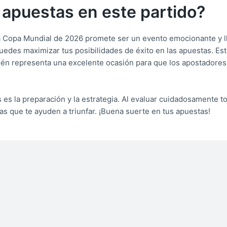
 apuestas en este partido?
la Copa Mundial de 2026 promete ser un evento emocionante y l
des maximizar tus posibilidades de éxito en las apuestas. Est
én representa una excelente ocasión para que los apostadores 
s es la preparación y la estrategia. Al evaluar cuidadosamente to
 que te ayuden a triunfar. ¡Buena suerte en tus apuestas!