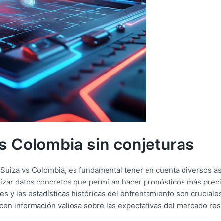
s Colombia sin conjeturas
 Suiza vs Colombia, es fundamental tener en cuenta diversos as
analizar datos concretos que permitan hacer pronósticos más pre
s y las estadísticas históricas del enfrentamiento son crucial
cen información valiosa sobre las expectativas del mercado res