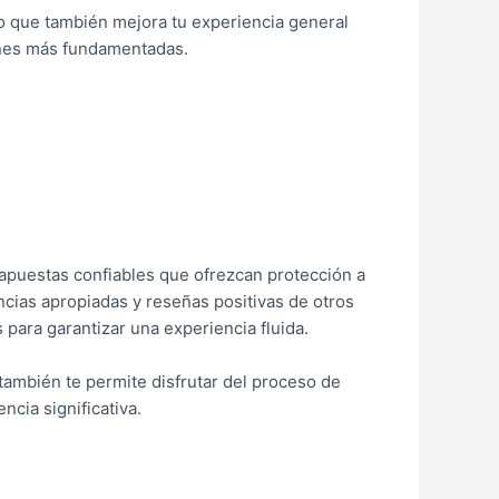
no que también mejora tu experiencia general
ones más fundamentadas.
e apuestas confiables que ofrezcan protección a
cias apropiadas y reseñas positivas de otros
 para garantizar una experiencia fluida.
ambién te permite disfrutar del proceso de
cia significativa.