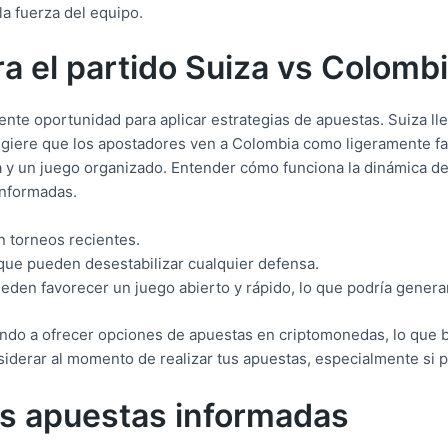
la fuerza del equipo.
ra el partido Suiza vs Colomb
ente oportunidad para aplicar estrategias de apuestas. Suiza ll
ugiere que los apostadores ven a Colombia como ligeramente fa
 y un juego organizado. Entender cómo funciona la dinámica de 
informadas.
 torneos recientes.
que pueden desestabilizar cualquier defensa.
eden favorecer un juego abierto y rápido, lo que podría genera
o a ofrecer opciones de apuestas en criptomonedas, lo que bri
siderar al momento de realizar tus apuestas, especialmente si p
las apuestas informadas