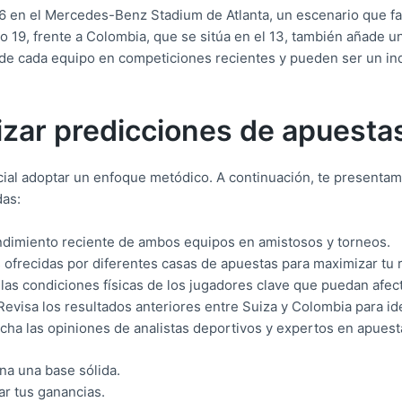
2026 en el Mercedes-Benz Stadium de Atlanta, un escenario que f
 19, frente a Colombia, que se sitúa en el 13, también añade un
 de cada equipo en competiciones recientes y pueden ser un ind
zar predicciones de apuesta
ial adoptar un enfoque metódico. A continuación, te presentamo
das:
ndimiento reciente de ambos equipos en amistosos y torneos.
ofrecidas por diferentes casas de apuestas para maximizar tu r
las condiciones físicas de los jugadores clave que puedan afect
evisa los resultados anteriores entre Suiza y Colombia para ide
ha las opiniones de analistas deportivos y expertos en apuest
ona una base sólida.
r tus ganancias.