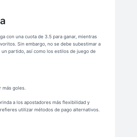
ia
ega con una cuota de 3.5 para ganar, mientras
voritos. Sin embargo, no se debe subestimar a
un partido, así como los estilos de juego de
r más goles.
nda a los apostadores más flexibilidad y
refieres utilizar métodos de pago alternativos.