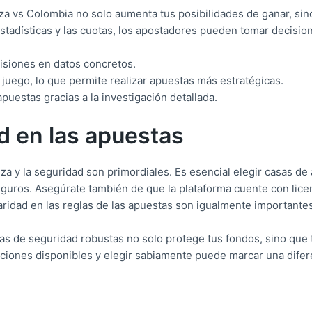
iza vs Colombia no solo aumenta tus posibilidades de ganar, si
stadísticas y las cuotas, los apostadores pueden tomar decisi
cisiones en datos concretos.
juego, lo que permite realizar apuestas más estratégicas.
uestas gracias a la investigación detallada.
d en las apuestas
anza y la seguridad son primordiales. Es esencial elegir casas d
uros. Asegúrate también de que la plataforma cuente con licen
laridad en las reglas de las apuestas son igualmente importantes
 de seguridad robustas no solo protege tus fondos, sino que t
ciones disponibles y elegir sabiamente puede marcar una diferen