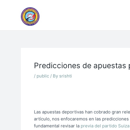
Skip
Post
to
navigation
content
Predicciones de apuestas p
/
public
/ By
srishti
Las apuestas deportivas han cobrado gran rele
artículo, nos enfocaremos en las predicciones
fundamental revisar la
previa del partido Suiz