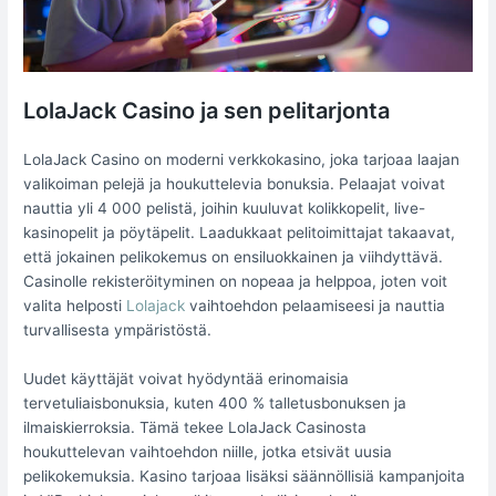
LolaJack Casino ja sen pelitarjonta
LolaJack Casino on moderni verkkokasino, joka tarjoaa laajan
valikoiman pelejä ja houkuttelevia bonuksia. Pelaajat voivat
nauttia yli 4 000 pelistä, joihin kuuluvat kolikkopelit, live-
kasinopelit ja pöytäpelit. Laadukkaat pelitoimittajat takaavat,
että jokainen pelikokemus on ensiluokkainen ja viihdyttävä.
Casinolle rekisteröityminen on nopeaa ja helppoa, joten voit
valita helposti
Lolajack
vaihtoehdon pelaamiseesi ja nauttia
turvallisesta ympäristöstä.
Uudet käyttäjät voivat hyödyntää erinomaisia
tervetuliaisbonuksia, kuten 400 % talletusbonuksen ja
ilmaiskierroksia. Tämä tekee LolaJack Casinosta
houkuttelevan vaihtoehdon niille, jotka etsivät uusia
pelikokemuksia. Kasino tarjoaa lisäksi säännöllisiä kampanjoita