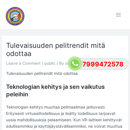
Skip
Post
Main
to
navigation
Men
content
Tulevaisuuden pelitrendit mitä
odottaa
7999472578
Leave a Comment
/
public
/ By
srishti
Tulevaisuuden pelitrendit mitä odottaa
Teknologian kehitys ja sen vaikutus
peleihin
Teknologian kehitys muuttaa pelimaailmaa jatkuvasti.
Erityisesti virtuaalitodellisuus ja lisätty todellisuus tarjoavat
uusia mahdollisuuksia pelaamiseen. Kun VR-laitteet kehittyvät
edullisemmiksi ja käyttäjäystävällisemmiksi, ne voivat muuttua