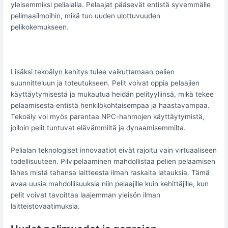
yleisemmiksi pelialalla. Pelaajat pääsevät entistä syvemmälle
pelimaailmoihin, mikä tuo uuden ulottuvuuden
pelikokemukseen.
Lisäksi tekoälyn kehitys tulee vaikuttamaan pelien
suunnitteluun ja toteutukseen. Pelit voivat oppia pelaajien
käyttäytymisestä ja mukautua heidän pelityyliinsä, mikä tekee
pelaamisesta entistä henkilökohtaisempaa ja haastavampaa.
Tekoäly voi myös parantaa NPC-hahmojen käyttäytymistä,
jolloin pelit tuntuvat elävämmiltä ja dynaamisemmilta.
Pelialan teknologiset innovaatiot eivät rajoitu vain virtuaaliseen
todellisuuteen. Pilvipelaaminen mahdollistaa pelien pelaamisen
lähes mistä tahansa laitteesta ilman raskaita latauksia. Tämä
avaa uusia mahdollisuuksia niin pelaajille kuin kehittäjille, kun
pelit voivat tavoittaa laajemman yleisön ilman
laitteistovaatimuksia.