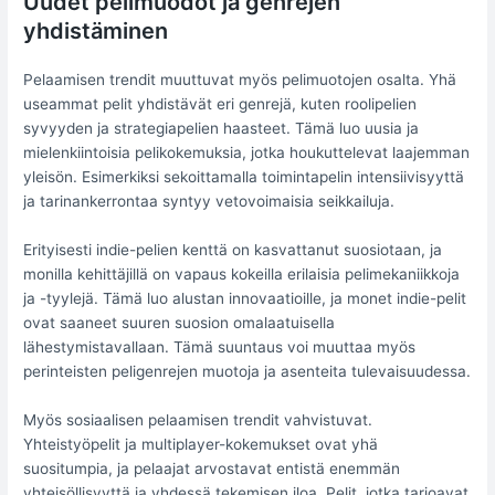
Uudet pelimuodot ja genrejen
yhdistäminen
Pelaamisen trendit muuttuvat myös pelimuotojen osalta. Yhä
useammat pelit yhdistävät eri genrejä, kuten roolipelien
syvyyden ja strategiapelien haasteet. Tämä luo uusia ja
mielenkiintoisia pelikokemuksia, jotka houkuttelevat laajemman
yleisön. Esimerkiksi sekoittamalla toimintapelin intensiivisyyttä
ja tarinankerrontaa syntyy vetovoimaisia seikkailuja.
Erityisesti indie-pelien kenttä on kasvattanut suosiotaan, ja
monilla kehittäjillä on vapaus kokeilla erilaisia pelimekaniikkoja
ja -tyylejä. Tämä luo alustan innovaatioille, ja monet indie-pelit
ovat saaneet suuren suosion omalaatuisella
lähestymistavallaan. Tämä suuntaus voi muuttaa myös
perinteisten peligenrejen muotoja ja asenteita tulevaisuudessa.
Myös sosiaalisen pelaamisen trendit vahvistuvat.
Yhteistyöpelit ja multiplayer-kokemukset ovat yhä
suositumpia, ja pelaajat arvostavat entistä enemmän
yhteisöllisyyttä ja yhdessä tekemisen iloa. Pelit, jotka tarjoavat