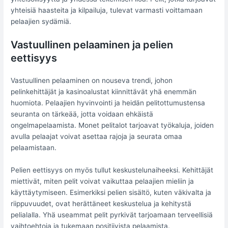
yhteisiä haasteita ja kilpailuja, tulevat varmasti voittamaan
pelaajien sydämiä.
Vastuullinen pelaaminen ja pelien
eettisyys
Vastuullinen pelaaminen on nouseva trendi, johon
pelinkehittäjät ja kasinoalustat kiinnittävät yhä enemmän
huomiota. Pelaajien hyvinvointi ja heidän pelitottumustensa
seuranta on tärkeää, jotta voidaan ehkäistä
ongelmapelaamista. Monet pelitalot tarjoavat työkaluja, joiden
avulla pelaajat voivat asettaa rajoja ja seurata omaa
pelaamistaan.
Pelien eettisyys on myös tullut keskustelunaiheeksi. Kehittäjät
miettivät, miten pelit voivat vaikuttaa pelaajien mieliin ja
käyttäytymiseen. Esimerkiksi pelien sisältö, kuten väkivalta ja
riippuvuudet, ovat herättäneet keskustelua ja kehitystä
pelialalla. Yhä useammat pelit pyrkivät tarjoamaan terveellisiä
vaihtoehtoja ja tukemaan positiivista pelaamista.