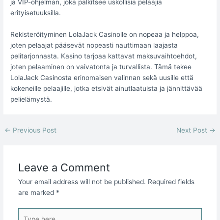
ja VIP-ohjelman, joka palkitsee uskollisia pelaajia
erityisetuuksilla.
Rekisteröityminen LolaJack Casinolle on nopeaa ja helppoa,
joten pelaajat pääsevät nopeasti nauttimaan laajasta
pelitarjonnasta. Kasino tarjoaa kattavat maksuvaihtoehdot,
joten pelaaminen on vaivatonta ja turvallista. Tämä tekee
LolaJack Casinosta erinomaisen valinnan sekä uusille että
kokeneille pelaajille, jotka etsivät ainutlaatuista ja jännittävää
pelielämystä.
←
Previous Post
Next Post
→
Leave a Comment
Your email address will not be published.
Required fields
are marked
*
Type