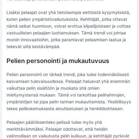
Lisäksi pelaajat ovat yhä tietoisempia eettisistä kysymyksistä,
kuten pelien ympäristövaikutuksista. Kehittäjät, jotka ottavat
nämä seikat huomioon, voivat erottua kilpailijoistaan ja voittaa
vastuullisten pelaajien luottamuksen. Tämä trendi voi johtaa
moniin innovaatioihin, jotka parantavat pelaamisen laatua ja
tekevät siitä kestävämpää.
Pelien personointi ja mukautuvuus
Pelien personointi on tärkeä trendi, joka tulee todennäköisesti
kasvamaan tulevaisuudessa. Pelaajat haluavat yhä enemmän
vaikuttaa pelin sisältöön ja muokata sitä omien
mieltymystensä mukaan. Tämä voi tarkoittaa pelihahmojen,
ympäristöjen tai jopa pelin tarinan mukauttamista. Yksilöllisyys
tekee pelikokemuksesta ainutlaatuisen ja henkilökohtaisen.
Pelaajien päätöksenteko pelissä tulee myös yhä
merkittävämmäksi. Pelaajat odottavat, että heidän
valinnoillaan on vaikutusta pelin kulkuun, ja kehittäjät pyrkivät